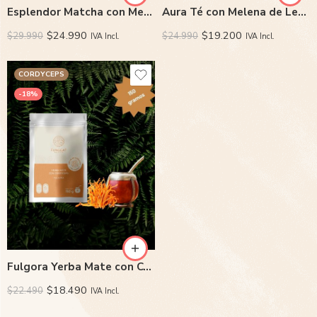
Esplendor Matcha con Melena de Leon y Tremella
Aura Té con Melena de Leon
$
24.990
$
19.200
$
29.990
$
24.990
IVA Incl.
IVA Incl.
CORDYCEPS
-18%
Fulgora Yerba Mate con Cordyceps
$
18.490
$
22.490
IVA Incl.