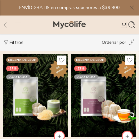
ENVÍO GRATIS en compras superiores a $39.900
Filtros
Ordenar por
MELENA DE LEÓN
MELENA DE LEÓN
-17%
-23%
AGOTADO
AGOTADO