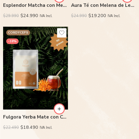
Esplendor Matcha con Melena de Leon y Tremella
Aura Té con Melena de Leon
$
24.990
$
19.200
$
29.990
$
24.990
IVA Incl.
IVA Incl.
CORDYCEPS
-18%
Fulgora Yerba Mate con Cordyceps
$
18.490
$
22.490
IVA Incl.