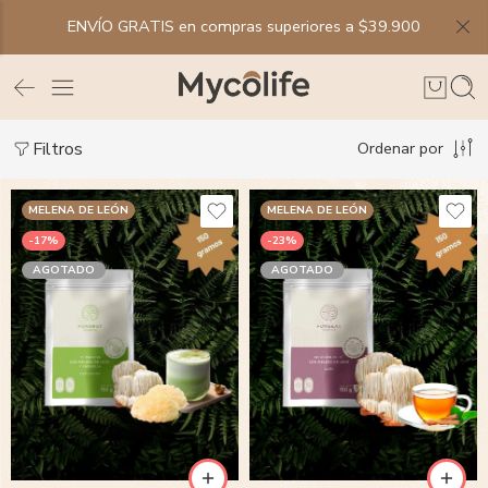
ENVÍO GRATIS en compras superiores a $39.900
Filtros
Ordenar por
MELENA DE LEÓN
MELENA DE LEÓN
-17%
-23%
AGOTADO
AGOTADO