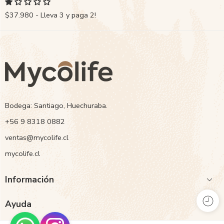
$37.980 - Lleva 3 y paga 2!
Bodega: Santiago, Huechuraba.
‭+56 9 8318 0882‬
ventas@mycolife.cl
mycolife.cl
Información
Ayuda