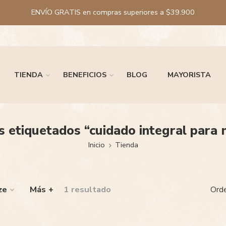
ENVÍO GRATIS en compras superiores a $39.900
TIENDA
BENEFICIOS
BLOG
MAYORISTA
 etiquetados “cuidado integral para
Inicio
Tienda
ze
Más +
1 resultado
Orde