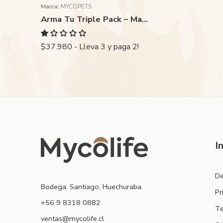
Marca:
MYCOPETS
Arma Tu Triple Pack – Mascotas
$37.980 - Lleva 3 y paga 2!
I
De
Bodega: Santiago, Huechuraba.
Pr
‭+56 9 8318 0882‬
Te
ventas@mycolife.cl