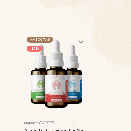
MASCOTAS
-42%
Marca:
MYCOPETS
Arma Tu Triple Pack – Mascotas