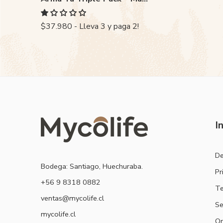
$37.980 - Lleva 3 y paga 2!
I
De
Bodega: Santiago, Huechuraba.
Pr
‭+56 9 8318 0882‬
Te
ventas@mycolife.cl
Se
mycolife.cl
Or