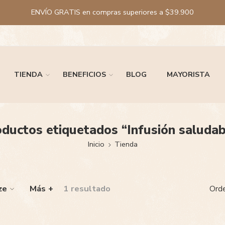
ENVÍO GRATIS en compras superiores a $39.900
TIENDA
BENEFICIOS
BLOG
MAYORISTA
ductos etiquetados “Infusión saludab
Inicio
Tienda
ze
Más +
1 resultado
Orde