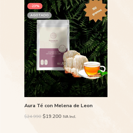
-23%
AGOTADO
Aura Té con Melena de Leon
$
19.200
$
24.990
IVA Incl.