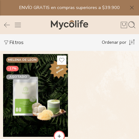
ENVÍO GRATIS en compras superiores a $39.900
Filtros
Ordenar por
MELENA DE LEÓN
-17%
AGOTADO