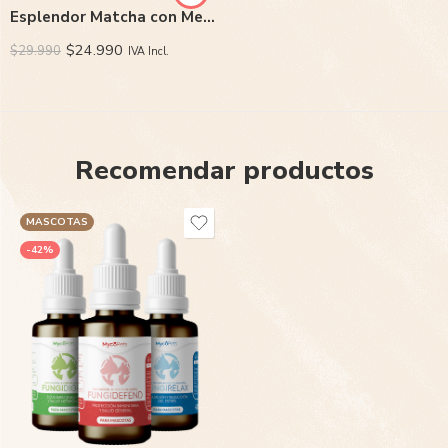
Esplendor Matcha con Melena de Leon y Tremella
$
24.990
$
29.990
IVA Incl.
Recomendar productos
MASCOTAS
-42%