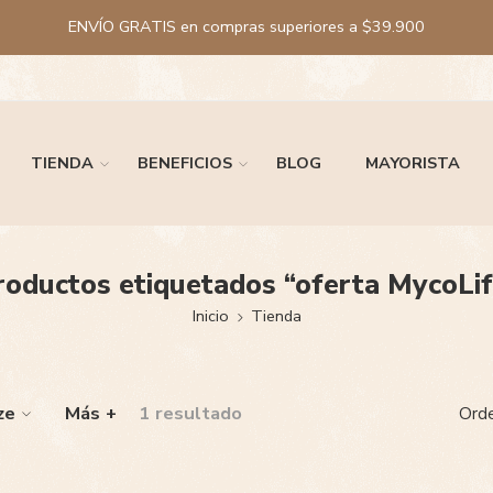
ENVÍO GRATIS en compras superiores a $39.900
TIENDA
BENEFICIOS
BLOG
MAYORISTA
roductos etiquetados “oferta MycoLif
Inicio
Tienda
ze
Más +
1 resultado
Orde