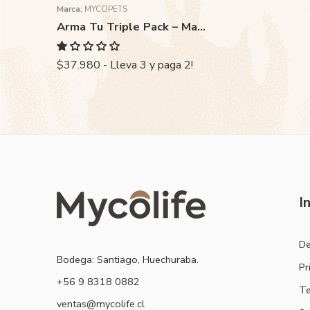
Marca:
MYCOPETS
Arma Tu Triple Pack – Mascotas
$37.980 - Lleva 3 y paga 2!
I
De
Bodega: Santiago, Huechuraba.
Pr
‭+56 9 8318 0882‬
Te
ventas@mycolife.cl