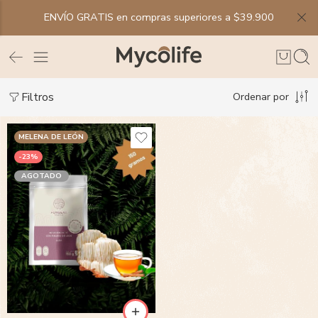
ENVÍO GRATIS en compras superiores a $39.900
Filtros
Ordenar por
MELENA DE LEÓN
-23%
AGOTADO