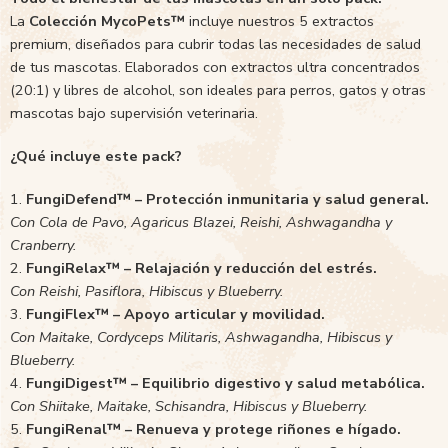
La
Colección MycoPets™
incluye nuestros 5 extractos
premium, diseñados para cubrir todas las necesidades de salud
de tus mascotas. Elaborados con extractos ultra concentrados
(20:1) y libres de alcohol, son ideales para perros, gatos y otras
mascotas bajo supervisión veterinaria.
¿Qué incluye este pack?
FungiDefend™ – Protección inmunitaria y salud general.
Con Cola de Pavo, Agaricus Blazei, Reishi, Ashwagandha y
Cranberry.
FungiRelax™ – Relajación y reducción del estrés.
Con Reishi, Pasiflora, Hibiscus y Blueberry.
FungiFlex™ – Apoyo articular y movilidad.
Con Maitake, Cordyceps Militaris, Ashwagandha, Hibiscus y
Blueberry.
FungiDigest™ – Equilibrio digestivo y salud metabólica.
Con Shiitake, Maitake, Schisandra, Hibiscus y Blueberry.
FungiRenal™ – Renueva y protege riñones e hígado.