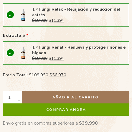
1 × Fungi Relax - Relajación y reducción del
estrés
$
18.990
$
11.394
Extracto 5
1 × Fungi Renal - Renueva y protege riñones e
hígado
$
18.990
$
11.394
Precio Total:
$
109.950
$
56.970
AÑADIR AL CARRITO
COMPRAR AHORA
Envío gratis en compras superiores a
$
39.990