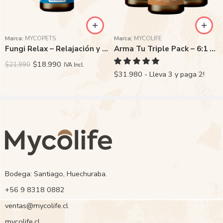
Marca:
MYCOPETS
Marca:
MYCOLIFE
Fungi Relax – Relajación y reducción del estrés
Arma Tu Triple Pack – 6:1 Super Concentrado
$
18.990
$
21.990
IVA Incl.
$31.980 - Lleva 3 y paga 2!
Bodega: Santiago, Huechuraba.
‭+56 9 8318 0882‬
ventas@mycolife.cl
mycolife.cl